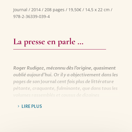
Journal / 2014 / 208 pages / 19,50€ / 14,5 x 22 cm /
978-2-36339-039-4
La presse en parle …
Roger Rudigoz, méconnu dès l’origine, quasiment
oublié aujourd’hui. Or il y a objectivement dans les
pages de son
Journal
cent fois plus de littérature
pétante, craquante, fulminante, que dans tous les
volumes rassemblés et cousus de dizaines
d’auteurs primés, consacrés et pourquoi pas
LIRE PLUS
nobélisés, de son époque et de la nôtre
.
Eric Chevillard, L’autofictif.
Nous tenons avec Roger Rudigoz l’un de nos