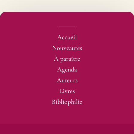
écrivains les plus scandaleusement méconnus. Il y
a une injustice à réparer
.
Le Monde.
Un ton qui rappelle souvent celui de Jules Renard.
Didier Garcia, le Matricule des anges.
Accueil
Nouveautés
À paraître
Agenda
Auteurs
Livres
Bibliophilie