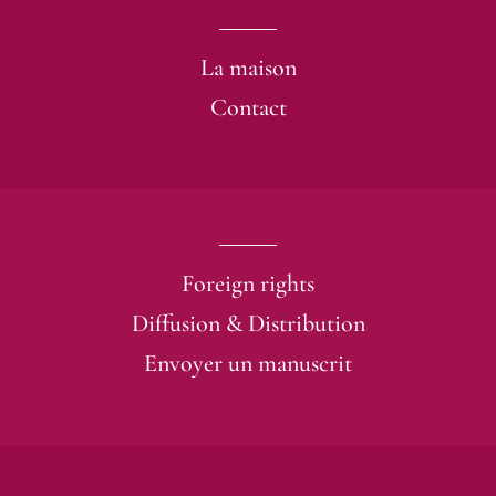
une bouffée de rire et de
tendresse, car Jérémy –
comme son auteur – a
La maison
beaucoup d’humour.
Contact
Catherine Glaser,
Papillons Mag.
Foreign rights
Diffusion & Distribution
Envoyer un manuscrit