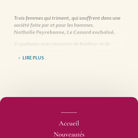
Trois femmes qui triment, qui souffrent dans une
société faite par et pour les hommes.
Nathalie Peyrebonne, Le Canard enchaîné.
Si quelques rares moments de bonheur et de
générosité y fleurissent, ce texte, sec comme un
coup de trique, est un poignant témoignage sur la
LIRE PLUS
condition des femmes au milieu du XXe siècle.
Berthold Bies, Le Télégramme.
Un texte de 1948 qui fait écho à notre présent.
Frédérique Roussel, Libération.
Accueil
Nouveautés