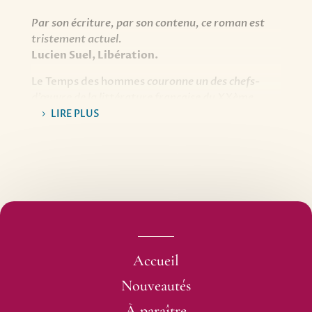
Par son écriture, par son contenu, ce roman est
tristement actuel.
Lucien Suel, Libération.
Le Temps des hommes
couronne un des chefs-
d’œuvre de la littérature française du XXème
siècle, en même temps qu’il apporte un
LIRE PLUS
témoignage irremplaçable sur une épopée
tragique vécue de l’intérieure.
Christophe Mercier, Les lettres françaises.
Une très belle description de ce qu’est la guerre
civile espagnole. Un talent, une écriture qui vous
prend et ne vous lâche pas.
Sylvain Boulouque, Historiquement show.
(Chaîne Histoire)
Accueil
Nouveautés
À paraître