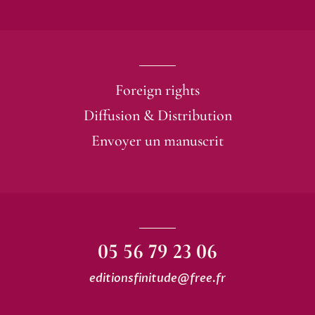
moindre ride chez Finitude.
Alexandre Fillon, Livres Hebdo.
Ce court roman montrait un personnage nageant
dans une légende trop grande pour lui. A partir
d’un certain âge, la vie devient une chose
Foreign rights
encombrante.
Eric Neuhoff, Madame Figaro.
Diffusion & Distribution
Envoyer un manuscrit
05 56 79 23 06
editionsfinitude@free.fr