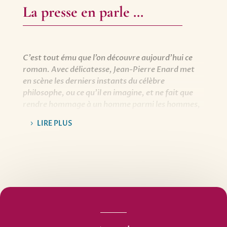
La presse en parle …
C’est tout ému que l’on découvre aujourd’hui ce
roman. Avec délicatesse, Jean-Pierre Enard met
en scène les derniers instants du célèbre
philosophe, ou ce qu’il en imagine, et ne fait que
rendre hommage à un homme parmi les hommes,
lorsqu’ils sont happés par la vieillesse, mis à nus
LIRE PLUS
devant la mort.
[…] Jean-Pierre Enard a pour son personnage —
pour l’homme en général ! — une tendresse infinie.
Après avoir lu son roman, on aimerait lui accorder
la nôtre. Même si elle vient trop tard.
Martine Laval, Télérama.
En 1978, Sartre est au sommet de sa gloire et à la
fin de sa vie. C’est l’année que choisit Jean-Pierre