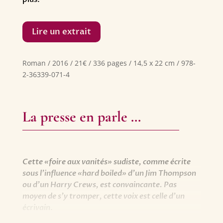
Lire un extrait
Roman / 2016 / 21€ / 336 pages / 14,5 x 22 cm / 978-
2-36339-071-4
La presse en parle …
Cette «foire aux vanités» sudiste, comme écrite
sous l’influence «hard boiled» d’un Jim Thompson
ou d’un Harry Crews, est convaincante. Pas
moyen de s’y tromper, cette voix est celle d’un
écrivain
.
Olivier Mony, Livres Hebdo.