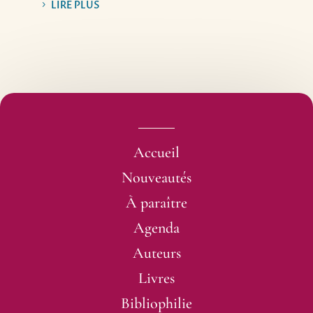
LIRE PLUS
Ce surprenant roman, tenant aussi bien de la
comédie sudiste sauce marinière que du conte
aquatique déjanté, est une improbable surprise.
Et une belle révélation !
Philippe Blanchet, Rolling Stone.
C’est poisseux, c’est boueux, mais c’est aussi très
drôle, mélancolique et génial !
Nicolas Carreau, Europe 1.
Accueil
Phillip Quinn Morris nous embobine avec style,
Nouveautés
tendresse, humour, et d’un «rien», on obtient un
À paraître
bouquin qui vous transperce
.
Thierry Boillot, L’Alsace.
Agenda
Comment une telle pépite, lorgnant du côté de Jim
Auteurs
Thompson, d’Elmore Leonard, de Harry Crews et
Livres
de Jim Harrison, a-t-elle pu passer vingt-cinq ans
sous le radar ?
Bibliophilie
Marc Bertin, Sud Ouest.