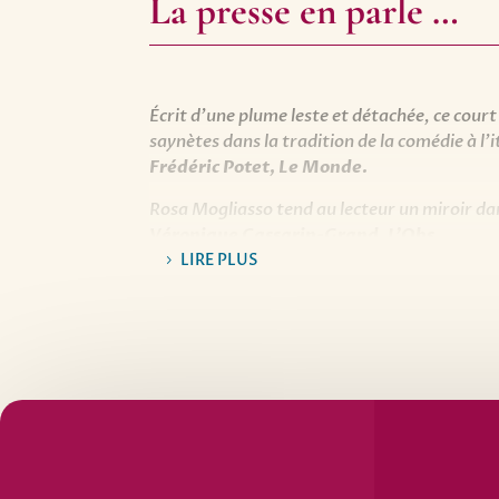
La presse en parle …
Écrit d’une plume leste et détachée, ce court 
saynètes dans la tradition de la comédie à l’i
Frédéric Potet, Le Monde.
Rosa Mogliasso tend au lecteur un miroir dans
Véronique Cassarin-Grand, L’Obs.
LIRE PLUS
Un court roman-piège, façon comédie à l’ita
Nathalie Peyrebonne, Le Canard enchaîn
Porté par un style efficace et léger, le réci
Yannick Marcoux, Le Devoir.