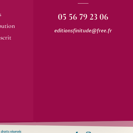
s
05 56 79 23 06
bution
editionsfinitude@free.fr
scrit
 droits réservés