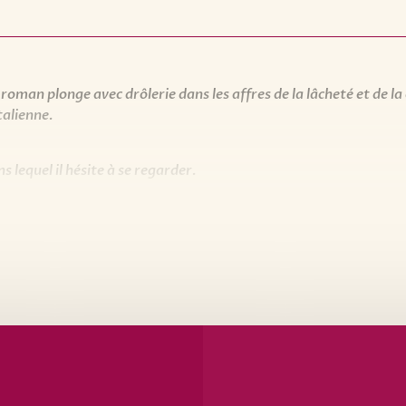
roman plonge avec drôlerie dans les affres de la lâcheté et de la c
talienne.
 lequel il hésite à se regarder.
lienne.
é.
t ne manque pas de nous surprendre.