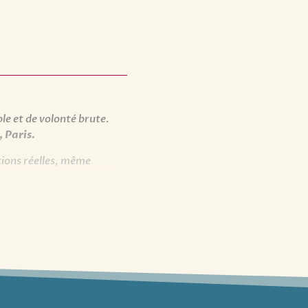
’Express.
le et de volonté brute.
 Paris.
tions réelles, même
ous la plume facétieuse
, Bordeaux.
.