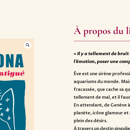
À propos du l
«
Il y a tellement de bruit
l’émotion, poser une comp
Êve est une sirène profess
aquariums du monde. Mais
fracassée, que cache sa que
tellement de mal, et il fau
En attendant, de Genève à 
planète, icône glamour et 
plein des désirs.
À travers un destin singuli