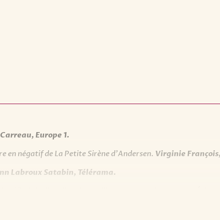
 Carreau, Europe 1.
ure en négatif de La Petite Sirène d’Andersen.
Virginie Françoi
nn Labroux Satabin, Télérama.
Il suffit de le dire : l’un des meilleurs romans du moment.
Étienn