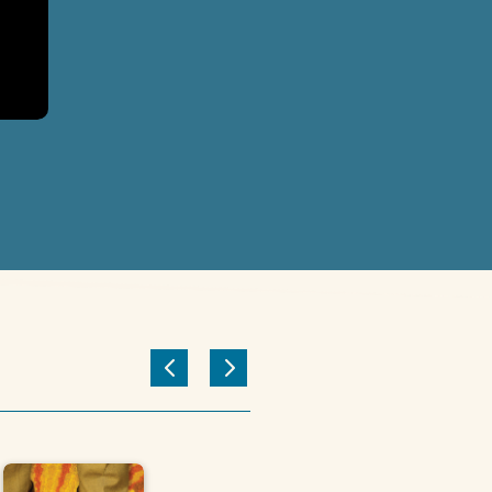
ntenue dans un monde
le.
Elsa, Develay,
e, Point de Vue.
de l’auteur qui nous
s en littérature…. À
arie Félix, Le Temps.
 aux côtés d’Êve dans
 toujours.
L’Alchemist,
 la beauté avec une
x et engagé.
Tristan, Le