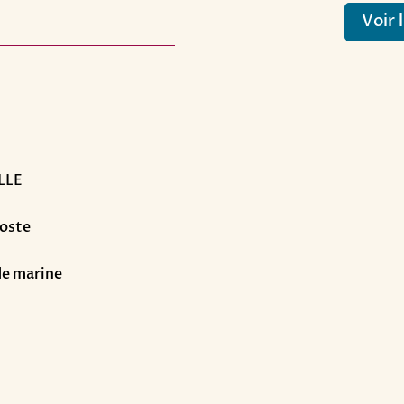
Voir 
ELLE
Poste
 de marine