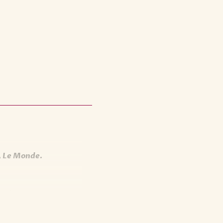
s, Le Monde.
e de Montety, Le