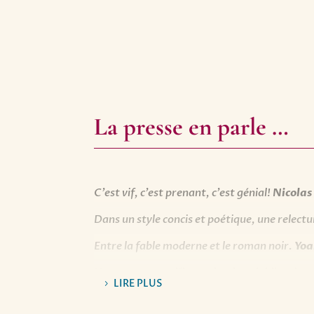
La presse en parle …
C’est vif, c’est prenant, c’est génial!
Nicolas
Dans un style concis et poétique, une relect
Entre la fable moderne et le roman noir.
Yoa
Une prose magnifique, simple et jubilatoire. 
LIRE PLUS
Figaro.