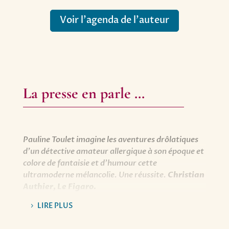
Voir l’agenda de l’auteur
La presse en parle …
Pauline Toulet imagine les aventures drôlatiques
d’un détective amateur allergique à son époque et
colore de fantaisie et d’humour cette
ultramoderne mélancolie. Une réussite.
Christian
Authier, Le Figaro.
Un roman espiègle écrit avec malice et talent, qui
LIRE PLUS
vaut le détour.
Frédéric Beigbeder, Le Figaro