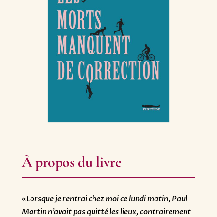
À propos du livre
«
Lorsque je rentrai chez moi ce lundi matin, Paul
Martin n’avait pas quitté les lieux, contrairement